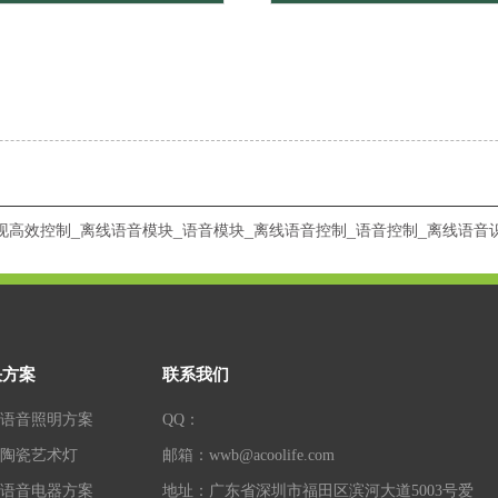
现高效控制_离线语音模块_语音模块_离线语音控制_语音控制_离线语音
决方案
联系我们
语音照明方案
QQ：
陶瓷艺术灯
邮箱：wwb@acoolife.com
语音电器方案
地址：广东省深圳市福田区滨河大道5003号爱